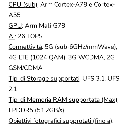
CPU (sub)
: Arm Cortex-A78 e Cortex-
A55
GPU
: Arm Mali-G78
AI
: 26 TOPS
Connettività
: 5G (sub-6GHz/mmWave),
4G LTE (1024 QAM), 3G WCDMA, 2G
GSM/CDMA
Tipi di Storage supportati
: UFS 3.1, UFS
2.1
Tipi di Memoria RAM supportata (Max)
:
LPDDR5 (51.2GB/s)
Obiettivi fotografici supprotati (fino a)
: