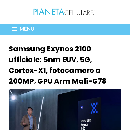
Vai
al
contenuto
MENU
Samsung Exynos 2100
ufficiale: 5nm EUV, 5G,
Cortex-X1, fotocamere a
200MP, GPU Arm Mali-G78