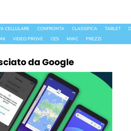
A CELLULARE
CONFRONTA
CLASSIFICA
TABLET
D
NI
VIDEO PROVE
CES
MWC
PREZZI
asciato da Google