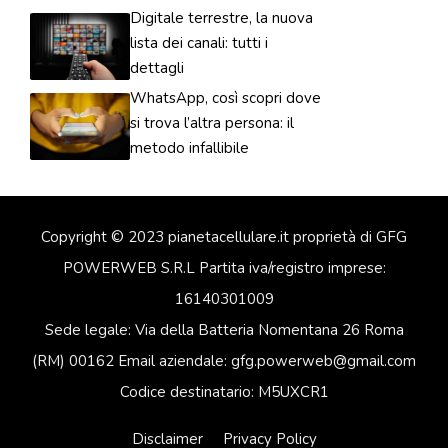
Digitale terrestre, la nuova
lista dei canali: tutti i
dettagli
WhatsApp, così scopri dove
si trova l’altra persona: il
metodo infallibile
Copyright © 2023 pianetacellulare.it proprietà di GFG
POWERWEB S.R.L Partita iva/registro imprese:
16140301009
Sede legale: Via della Batteria Nomentana 26 Roma
(RM) 00162 Email aziendale: gfg.powerweb@gmail.com
Codice destinatario: M5UXCR1
Disclaimer
Privacy Policy