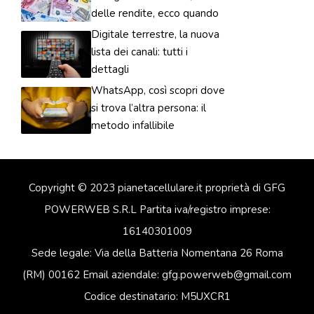
delle rendite, ecco quando
Digitale terrestre, la nuova
lista dei canali: tutti i
dettagli
WhatsApp, così scopri dove
si trova l’altra persona: il
metodo infallibile
Copyright © 2023 pianetacellulare.it proprietà di GFG
POWERWEB S.R.L Partita iva/registro imprese:
16140301009
Sede legale: Via della Batteria Nomentana 26 Roma
(RM) 00162 Email aziendale: gfg.powerweb@gmail.com
Codice destinatario: M5UXCR1