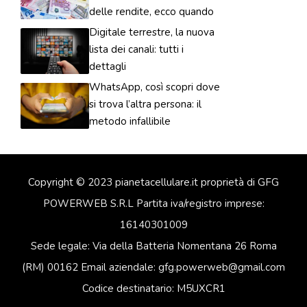
delle rendite, ecco quando
Digitale terrestre, la nuova
lista dei canali: tutti i
dettagli
WhatsApp, così scopri dove
si trova l’altra persona: il
metodo infallibile
Copyright © 2023 pianetacellulare.it proprietà di GFG
POWERWEB S.R.L Partita iva/registro imprese:
16140301009
Sede legale: Via della Batteria Nomentana 26 Roma
(RM) 00162 Email aziendale: gfg.powerweb@gmail.com
Codice destinatario: M5UXCR1